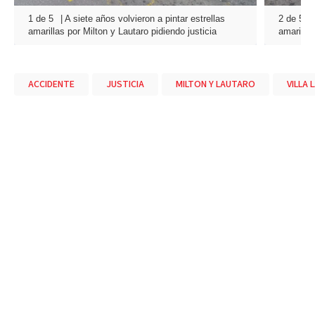
1 de 5
| A siete años volvieron a pintar estrellas
2 de 5
|
amarillas por Milton y Lautaro pidiendo justicia
amarillas
ACCIDENTE
JUSTICIA
MILTON Y LAUTARO
VILLA 