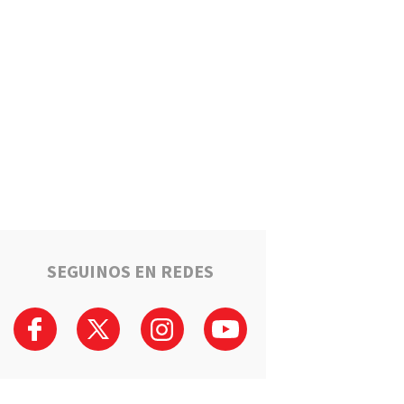
Estafaron a la mamá de Tomi
mientras buscaba ayuda para
el tratamiento de su hijo:
"Solo quería darle una
oportunidad"
Deportes
La Liga Totorense advirtió
que los clubes con deudas
arbitrales podrían quedar
suspendidos
Policiales
Tragedia en la Ruta 34: Un
hombre murió tras un choque
que involucró a tres vehículos
en Luis Palacios
SEGUINOS EN REDES