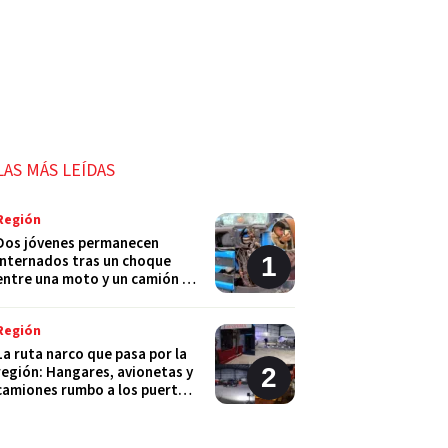
LAS MÁS LEÍDAS
Región
Dos jóvenes permanecen
internados tras un choque
entre una moto y un camión en
Monje
Región
La ruta narco que pasa por la
región: Hangares, avionetas y
camiones rumbo a los puertos
del Gran Rosario
Región