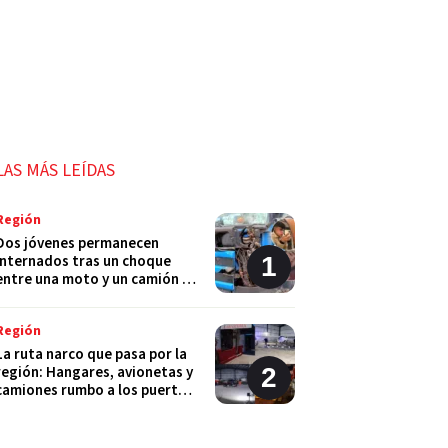
LAS MÁS LEÍDAS
Región
Dos jóvenes permanecen
internados tras un choque
entre una moto y un camión en
Monje
Región
La ruta narco que pasa por la
región: Hangares, avionetas y
camiones rumbo a los puertos
del Gran Rosario
Región