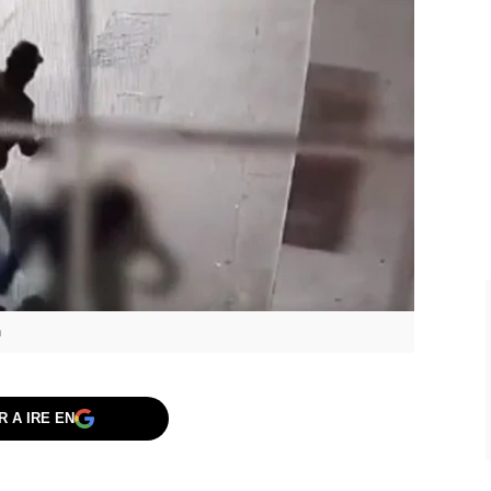
n
 A IRE EN