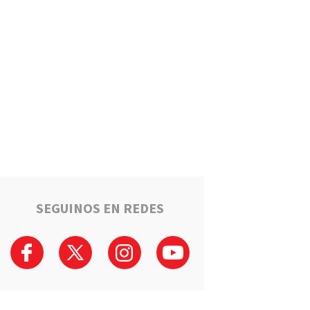
Estafaron a la mamá de Tomi
mientras buscaba ayuda para
el tratamiento de su hijo:
"Solo quería darle una
oportunidad"
Deportes
La Liga Totorense advirtió
que los clubes con deudas
arbitrales podrían quedar
suspendidos
Policiales
Tragedia en la Ruta 34: Un
hombre murió tras un choque
que involucró a tres vehículos
en Luis Palacios
SEGUINOS EN REDES