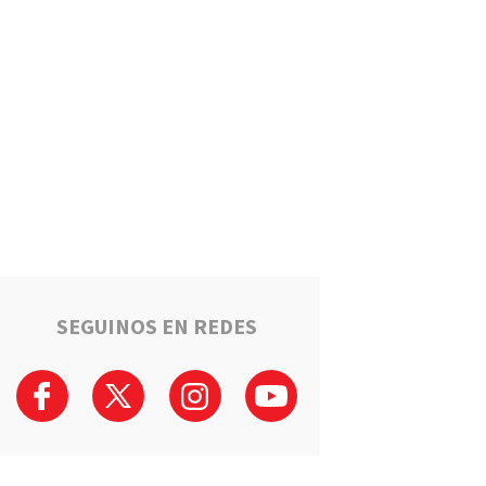
Puerto General San Martín
brinda cursos gratuitos para
preparar el ingreso al Polo
Educativo de la UNR
Deportes
Timbuense hará historia:
Recibirá a Newell"s por los
cuartos de final de la Copa
Santa Fe
Salto Grande avanza hacia el
sueño de la casa propia:
Sortearán 16 nuevas viviendas
SEGUINOS EN REDES