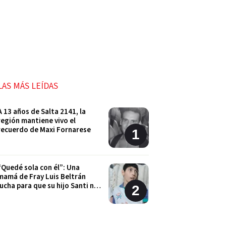
LAS MÁS LEÍDAS
A 13 años de Salta 2141, la
región mantiene vivo el
recuerdo de Maxi Fornarese
“Quedé sola con él”: Una
mamá de Fray Luis Beltrán
lucha para que su hijo Santi no
quede sin sus tratamientos
Cordón Industrial