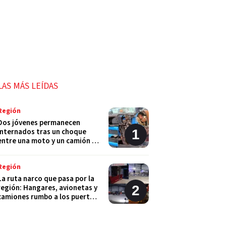
LAS MÁS LEÍDAS
Región
Dos jóvenes permanecen
internados tras un choque
entre una moto y un camión en
Monje
Región
La ruta narco que pasa por la
región: Hangares, avionetas y
camiones rumbo a los puertos
del Gran Rosario
Región