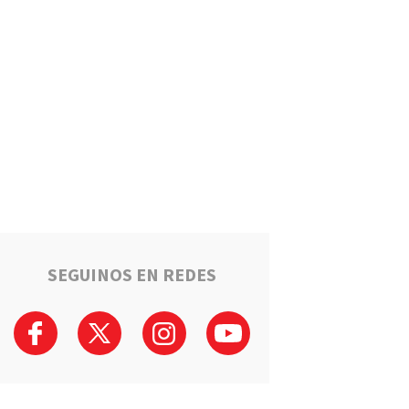
Estafaron a la mamá de Tomi
mientras buscaba ayuda para
el tratamiento de su hijo:
"Solo quería darle una
oportunidad"
Deportes
La Liga Totorense advirtió
que los clubes con deudas
arbitrales podrían quedar
suspendidos
Policiales
Tragedia en la Ruta 34: Un
hombre murió tras un choque
que involucró a tres vehículos
en Luis Palacios
SEGUINOS EN REDES