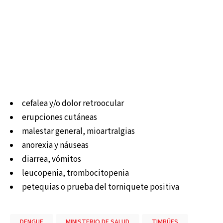
cefalea y/o dolor retroocular
erupciones cutáneas
malestar general, mioartralgias
anorexia y náuseas
diarrea, vómitos
leucopenia, trombocitopenia
petequias o prueba del torniquete positiva
DENGUE
MINISTERIO DE SALUD
TIMBÚES