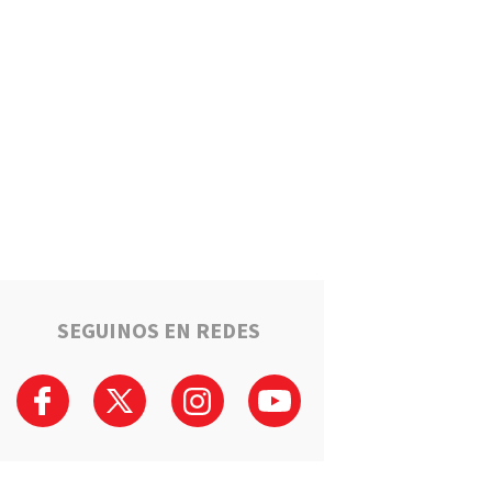
Un llamado anónimo permitió
recuperar una moto robada en
Serodino: Un menor fue
detenido tras admitir el hecho
Región
La ruta narco que pasa por la
región: Hangares, avionetas y
camiones rumbo a los puertos
del Gran Rosario
Región
Estafaron a la mamá de Tomi
mientras buscaba ayuda para
el tratamiento de su hijo:
"Solo quería darle una
SEGUINOS EN REDES
oportunidad"