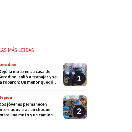
LAS MÁS LEÍDAS
Serodino
Dejó la moto en su casa de
Serodino, salió a trabajar y se
la robaron: Un menor quedó
detenido
Región
Dos jóvenes permanecen
internados tras un choque
entre una moto y un camión en
Monje
Policiales