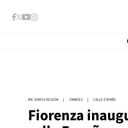
|
TIMBÚES
|
CALLE ESPAÑA
IRE SOMOS REGIÓN
Fiorenza inaug