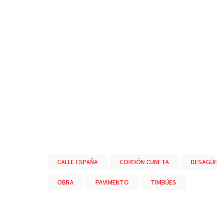
CALLE ESPAÑA
CORDÓN CUNETA
DESAGÜ
OBRA
PAVIMENTO
TIMBÚES