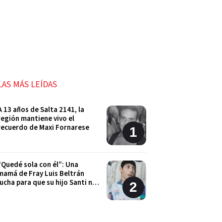
LAS MÁS LEÍDAS
A 13 años de Salta 2141, la
región mantiene vivo el
recuerdo de Maxi Fornarese
“Quedé sola con él”: Una
mamá de Fray Luis Beltrán
lucha para que su hijo Santi no
quede sin sus tratamientos
Cordón Industrial