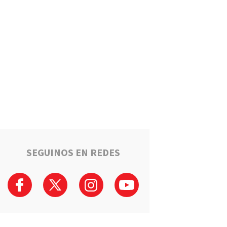
Puerto General San Martín
brinda cursos gratuitos para
preparar el ingreso al Polo
Educativo de la UNR
Deportes
Timbuense hará historia:
Recibirá a Newell"s por los
cuartos de final de la Copa
Santa Fe
Salto Grande avanza hacia el
sueño de la casa propia:
Sortearán 16 nuevas viviendas
SEGUINOS EN REDES