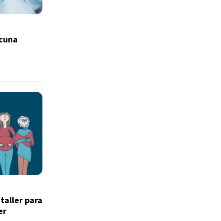
acuna
taller para
er