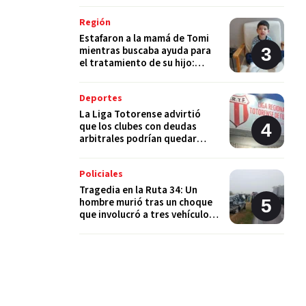
Región
Estafaron a la mamá de Tomi
mientras buscaba ayuda para
el tratamiento de su hijo:
"Solo quería darle una
oportunidad"
Deportes
La Liga Totorense advirtió
que los clubes con deudas
arbitrales podrían quedar
suspendidos
Policiales
Tragedia en la Ruta 34: Un
hombre murió tras un choque
que involucró a tres vehículos
en Luis Palacios