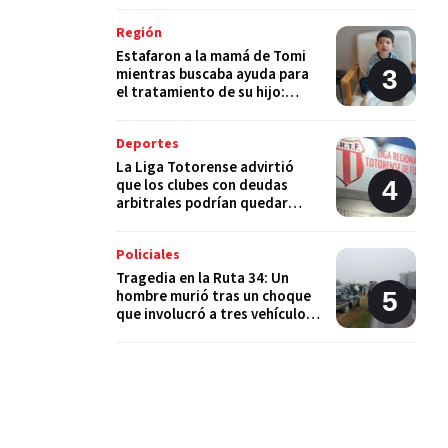
Región
Estafaron a la mamá de Tomi
mientras buscaba ayuda para
el tratamiento de su hijo:
"Solo quería darle una
oportunidad"
Deportes
La Liga Totorense advirtió
que los clubes con deudas
arbitrales podrían quedar
suspendidos
Policiales
Tragedia en la Ruta 34: Un
hombre murió tras un choque
que involucró a tres vehículos
en Luis Palacios