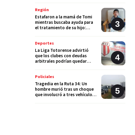
Región
Estafaron a la mamá de Tomi
mientras buscaba ayuda para
el tratamiento de su hijo:
"Solo quería darle una
oportunidad"
Deportes
La Liga Totorense advirtió
que los clubes con deudas
arbitrales podrían quedar
suspendidos
Policiales
Tragedia en la Ruta 34: Un
hombre murió tras un choque
que involucró a tres vehículos
en Luis Palacios