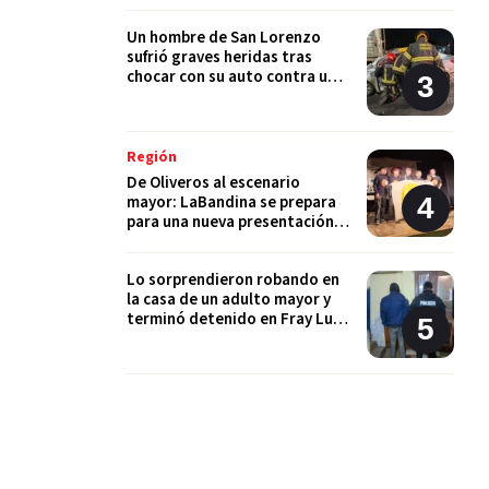
Un hombre de San Lorenzo
sufrió graves heridas tras
chocar con su auto contra un
camión en la autopista
Región
De Oliveros al escenario
mayor: LaBandina se prepara
para una nueva presentación
tras ser elegida en “Mi Primer
Escenario”
Lo sorprendieron robando en
la casa de un adulto mayor y
terminó detenido en Fray Luis
Beltrán