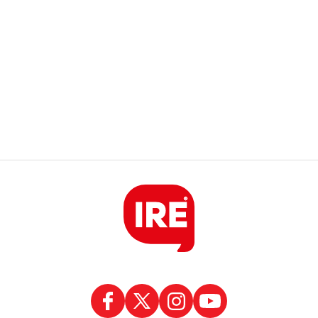
Región
La ruta narco que pasa por la región:
Hangares, avionetas y camiones rumbo a los
puertos del Gran Rosario
Región
Estafaron a la mamá de Tomi mientras buscaba
ayuda para el tratamiento de su hijo: "Solo
quería darle una oportunidad"