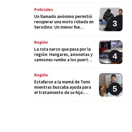
Policiales
Un llamado anónimo permitió
recuperar una moto robada en
Serodino: Un menor fue
detenido tras admitir el hecho
Región
La ruta narco que pasa por la
región: Hangares, avionetas y
camiones rumbo a los puertos
del Gran Rosario
Región
Estafaron a la mamá de Tomi
mientras buscaba ayuda para
el tratamiento de su hijo:
"Solo quería darle una
oportunidad"