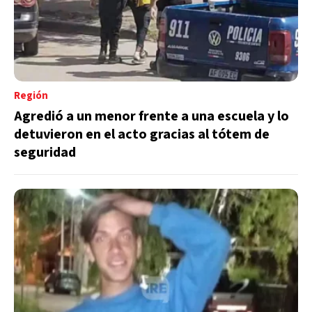
del nuevo Invencible Arena en Rosario
Capitán Bermúdez: Cuatro personas fueron
detenidas tras intentar ocupar una instalación
del Polideportivo Municipal
Región
Agredió a un menor frente a una escuela y lo
detuvieron en el acto gracias al tótem de
seguridad