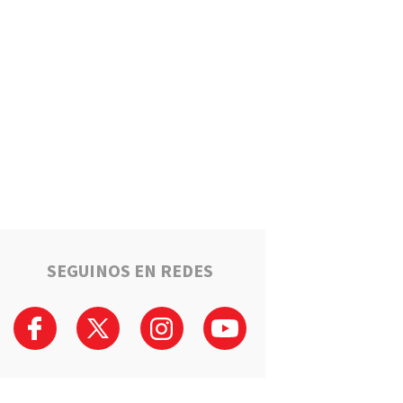
Estafaron a la mamá de Tomi
mientras buscaba ayuda para
el tratamiento de su hijo:
"Solo quería darle una
oportunidad"
Deportes
La Liga Totorense advirtió
que los clubes con deudas
arbitrales podrían quedar
suspendidos
Policiales
Tragedia en la Ruta 34: Un
hombre murió tras un choque
que involucró a tres vehículos
en Luis Palacios
SEGUINOS EN REDES