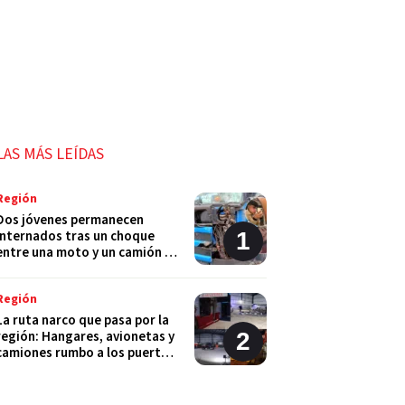
LAS MÁS LEÍDAS
Región
Dos jóvenes permanecen
internados tras un choque
entre una moto y un camión en
Monje
Región
La ruta narco que pasa por la
región: Hangares, avionetas y
camiones rumbo a los puertos
del Gran Rosario
Región