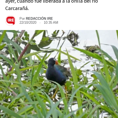
ayer, cuando fue liberada a la orilla del río
Carcarañá.
Por
REDACCIÓN IRE
22/10/2020 · 10:35 AM