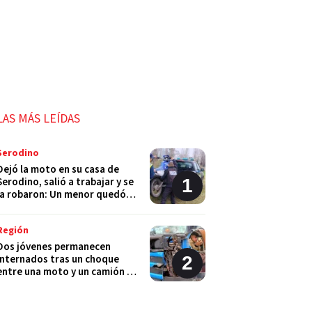
LAS MÁS LEÍDAS
Serodino
Dejó la moto en su casa de
Serodino, salió a trabajar y se
la robaron: Un menor quedó
detenido
Región
Dos jóvenes permanecen
internados tras un choque
entre una moto y un camión en
Monje
Policiales