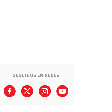
Un llamado anónimo permitió
recuperar una moto robada en
Serodino: Un menor fue
detenido tras admitir el hecho
Región
La ruta narco que pasa por la
región: Hangares, avionetas y
camiones rumbo a los puertos
del Gran Rosario
Región
Estafaron a la mamá de Tomi
mientras buscaba ayuda para
el tratamiento de su hijo:
"Solo quería darle una
SEGUINOS EN REDES
oportunidad"