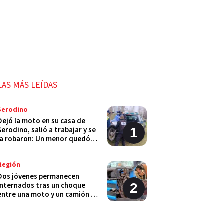
LAS MÁS LEÍDAS
Serodino
Dejó la moto en su casa de
Serodino, salió a trabajar y se
la robaron: Un menor quedó
detenido
Región
Dos jóvenes permanecen
internados tras un choque
entre una moto y un camión en
Monje
Policiales