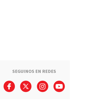
Un llamado anónimo permitió
recuperar una moto robada en
Serodino: Un menor fue
detenido tras admitir el hecho
Región
La ruta narco que pasa por la
región: Hangares, avionetas y
camiones rumbo a los puertos
del Gran Rosario
Región
Estafaron a la mamá de Tomi
mientras buscaba ayuda para
el tratamiento de su hijo:
"Solo quería darle una
SEGUINOS EN REDES
oportunidad"