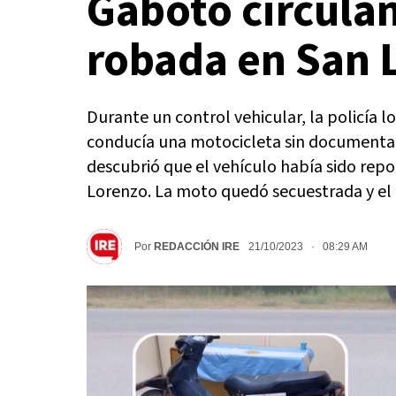
Gaboto circula
robada en San 
Durante un control vehicular, la policía 
conducía una motocicleta sin documentació
descubrió que el vehículo había sido rep
Lorenzo. La moto quedó secuestrada y el
Por
REDACCIÓN IRE
21/10/2023 · 08:29 AM