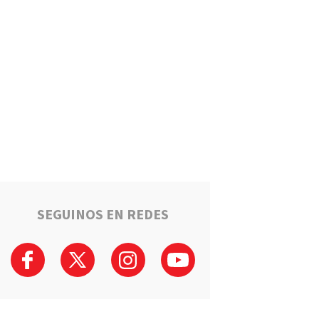
Puerto General San Martín
brinda cursos gratuitos para
preparar el ingreso al Polo
Educativo de la UNR
Deportes
Timbuense hará historia:
Recibirá a Newell"s por los
cuartos de final de la Copa
Santa Fe
Salto Grande avanza hacia el
sueño de la casa propia:
Sortearán 16 nuevas viviendas
SEGUINOS EN REDES