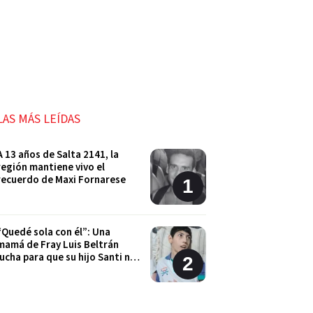
LAS MÁS LEÍDAS
A 13 años de Salta 2141, la
región mantiene vivo el
recuerdo de Maxi Fornarese
“Quedé sola con él”: Una
mamá de Fray Luis Beltrán
lucha para que su hijo Santi no
quede sin sus tratamientos
Cordón Industrial