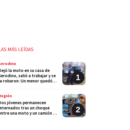
LAS MÁS LEÍDAS
Serodino
Dejó la moto en su casa de
Serodino, salió a trabajar y se
la robaron: Un menor quedó
detenido
Región
Dos jóvenes permanecen
internados tras un choque
entre una moto y un camión en
Monje
Policiales