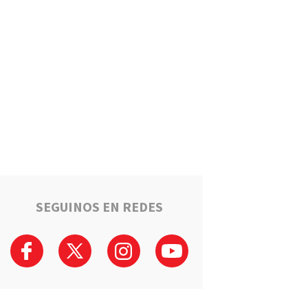
Un llamado anónimo permitió
recuperar una moto robada en
Serodino: Un menor fue
detenido tras admitir el hecho
Región
La ruta narco que pasa por la
región: Hangares, avionetas y
camiones rumbo a los puertos
del Gran Rosario
Región
Estafaron a la mamá de Tomi
mientras buscaba ayuda para
el tratamiento de su hijo:
"Solo quería darle una
SEGUINOS EN REDES
oportunidad"