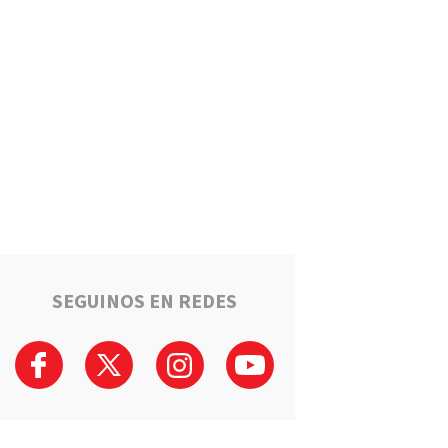
Estafaron a la mamá de Tomi
mientras buscaba ayuda para
el tratamiento de su hijo:
"Solo quería darle una
oportunidad"
Deportes
La Liga Totorense advirtió
que los clubes con deudas
arbitrales podrían quedar
suspendidos
Policiales
Tragedia en la Ruta 34: Un
hombre murió tras un choque
que involucró a tres vehículos
en Luis Palacios
SEGUINOS EN REDES