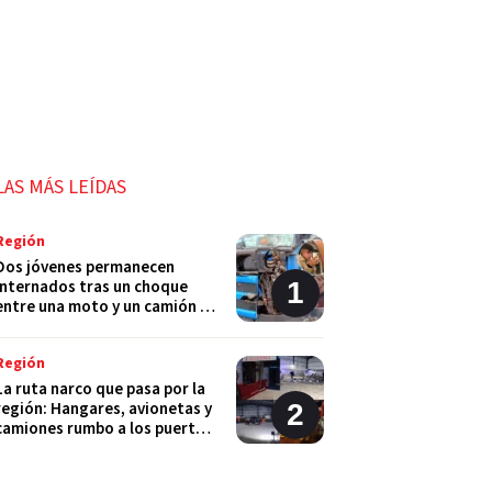
LAS MÁS LEÍDAS
Región
Dos jóvenes permanecen
internados tras un choque
entre una moto y un camión en
Monje
Región
La ruta narco que pasa por la
región: Hangares, avionetas y
camiones rumbo a los puertos
del Gran Rosario
Región