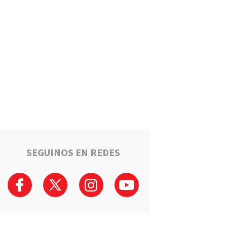
Estafaron a la mamá de Tomi
mientras buscaba ayuda para
el tratamiento de su hijo:
"Solo quería darle una
oportunidad"
Deportes
La Liga Totorense advirtió
que los clubes con deudas
arbitrales podrían quedar
suspendidos
Policiales
Tragedia en la Ruta 34: Un
hombre murió tras un choque
que involucró a tres vehículos
en Luis Palacios
SEGUINOS EN REDES