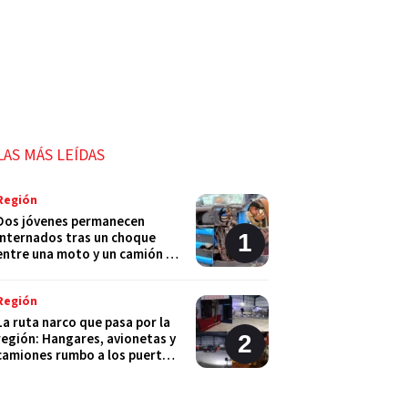
LAS MÁS LEÍDAS
Región
Dos jóvenes permanecen
internados tras un choque
entre una moto y un camión en
Monje
Región
La ruta narco que pasa por la
región: Hangares, avionetas y
camiones rumbo a los puertos
del Gran Rosario
Región