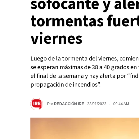
sofocante y ale
tormentas fuert
viernes
Luego de la tormenta del viernes, comie
se esperan máximas de 38 a 40 grados en 
el final de la semana y hay alerta por “ín
propagación de incendios”.
Por
REDACCIÓN IRE
23/01/2023 · 09:44 AM