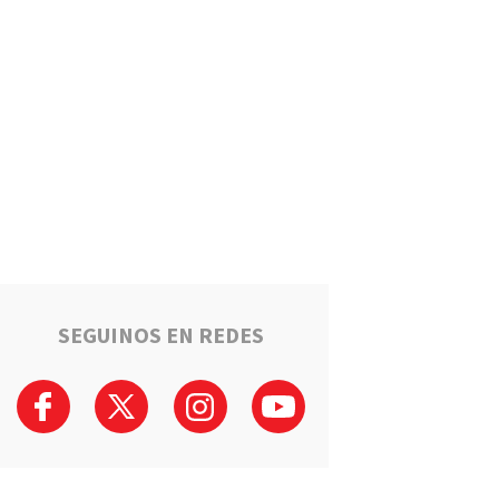
Estafaron a la mamá de Tomi
mientras buscaba ayuda para
el tratamiento de su hijo:
"Solo quería darle una
oportunidad"
Deportes
La Liga Totorense advirtió
que los clubes con deudas
arbitrales podrían quedar
suspendidos
Policiales
Tragedia en la Ruta 34: Un
hombre murió tras un choque
que involucró a tres vehículos
en Luis Palacios
SEGUINOS EN REDES