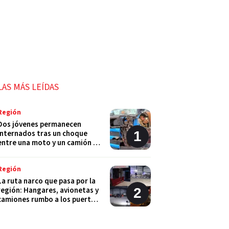
LAS MÁS LEÍDAS
Región
Dos jóvenes permanecen
internados tras un choque
entre una moto y un camión en
Monje
Región
La ruta narco que pasa por la
región: Hangares, avionetas y
camiones rumbo a los puertos
del Gran Rosario
Región