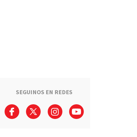
Estafaron a la mamá de Tomi
mientras buscaba ayuda para
el tratamiento de su hijo:
"Solo quería darle una
oportunidad"
Deportes
La Liga Totorense advirtió
que los clubes con deudas
arbitrales podrían quedar
suspendidos
Policiales
Tragedia en la Ruta 34: Un
hombre murió tras un choque
que involucró a tres vehículos
en Luis Palacios
SEGUINOS EN REDES