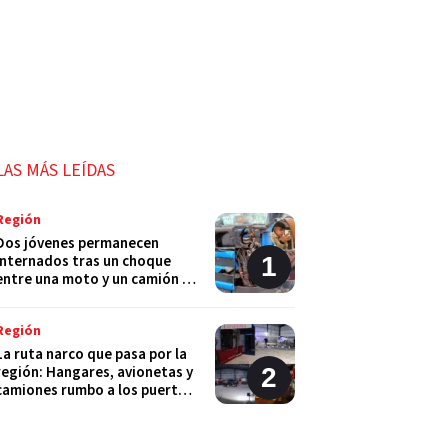
LAS MÁS LEÍDAS
Región
Dos jóvenes permanecen
internados tras un choque
entre una moto y un camión en
Monje
Región
La ruta narco que pasa por la
región: Hangares, avionetas y
camiones rumbo a los puertos
del Gran Rosario
Región