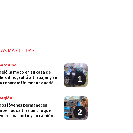
LAS MÁS LEÍDAS
Serodino
Dejó la moto en su casa de
Serodino, salió a trabajar y se
la robaron: Un menor quedó
detenido
Región
Dos jóvenes permanecen
internados tras un choque
entre una moto y un camión en
Monje
Policiales