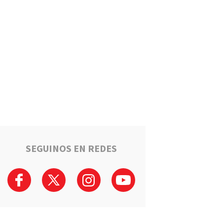
Un llamado anónimo permitió
recuperar una moto robada en
Serodino: Un menor fue
detenido tras admitir el hecho
Región
La ruta narco que pasa por la
región: Hangares, avionetas y
camiones rumbo a los puertos
del Gran Rosario
Región
Estafaron a la mamá de Tomi
mientras buscaba ayuda para
el tratamiento de su hijo:
"Solo quería darle una
SEGUINOS EN REDES
oportunidad"