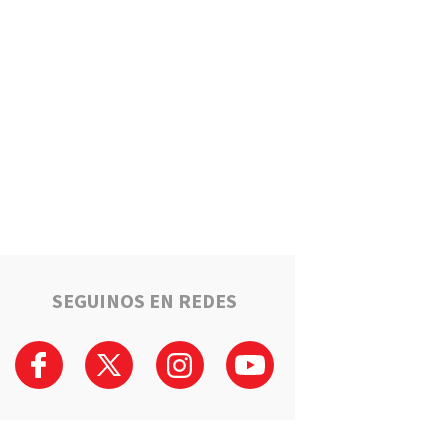
Puerto General San Martín
brinda cursos gratuitos para
preparar el ingreso al Polo
Educativo de la UNR
Deportes
Timbuense hará historia:
Recibirá a Newell"s por los
cuartos de final de la Copa
Santa Fe
Salto Grande avanza hacia el
sueño de la casa propia:
Sortearán 16 nuevas viviendas
SEGUINOS EN REDES