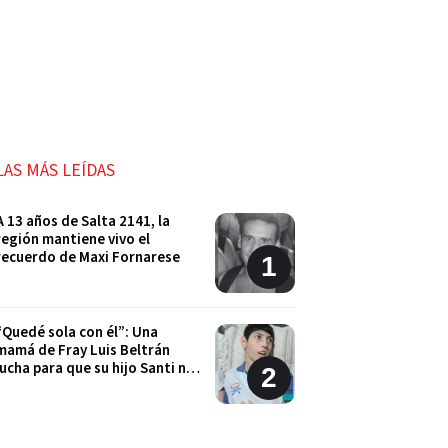
LAS MÁS LEÍDAS
A 13 años de Salta 2141, la
región mantiene vivo el
recuerdo de Maxi Fornarese
“Quedé sola con él”: Una
mamá de Fray Luis Beltrán
lucha para que su hijo Santi no
quede sin sus tratamientos
Cordón Industrial