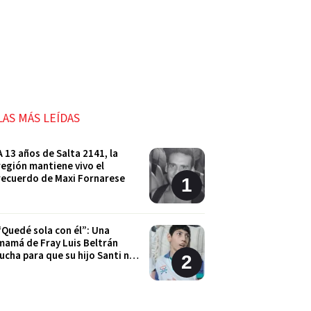
LAS MÁS LEÍDAS
A 13 años de Salta 2141, la
región mantiene vivo el
recuerdo de Maxi Fornarese
“Quedé sola con él”: Una
mamá de Fray Luis Beltrán
lucha para que su hijo Santi no
quede sin sus tratamientos
Cordón Industrial