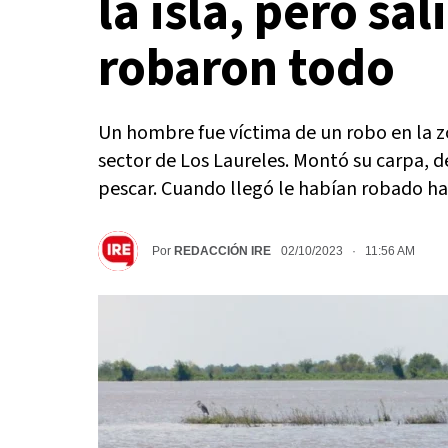
la isla, pero sal
robaron todo
Un hombre fue víctima de un robo en la z
sector de Los Laureles. Montó su carpa, d
pescar. Cuando llegó le habían robado has
Por
REDACCIÓN IRE
02/10/2023 · 11:56 AM