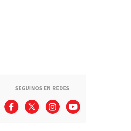
Puerto General San Martín
brinda cursos gratuitos para
preparar el ingreso al Polo
Educativo de la UNR
Deportes
Timbuense hará historia:
Recibirá a Newell"s por los
cuartos de final de la Copa
Santa Fe
Salto Grande avanza hacia el
sueño de la casa propia:
Sortearán 16 nuevas viviendas
SEGUINOS EN REDES