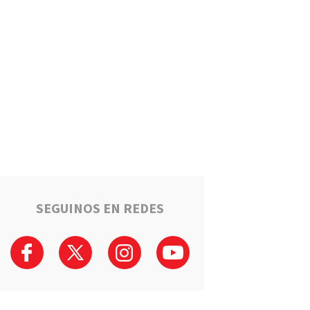
Un llamado anónimo permitió
recuperar una moto robada en
Serodino: Un menor fue
detenido tras admitir el hecho
Región
La ruta narco que pasa por la
región: Hangares, avionetas y
camiones rumbo a los puertos
del Gran Rosario
Región
Estafaron a la mamá de Tomi
mientras buscaba ayuda para
el tratamiento de su hijo:
"Solo quería darle una
SEGUINOS EN REDES
oportunidad"