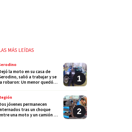
LAS MÁS LEÍDAS
Serodino
Dejó la moto en su casa de
Serodino, salió a trabajar y se
la robaron: Un menor quedó
detenido
Región
Dos jóvenes permanecen
internados tras un choque
entre una moto y un camión en
Monje
Policiales