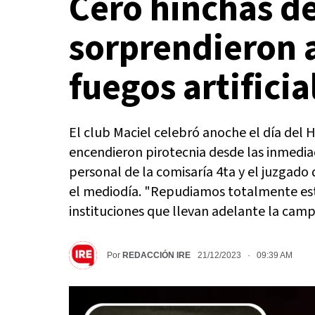
Cero hinchas de
sorprendieron 
fuegos artificia
El club Maciel celebró anoche el día del 
encendieron pirotecnia desde las inmedia
personal de la comisaría 4ta y el juzgado 
el mediodía. "Repudiamos totalmente esta
instituciones que llevan adelante la cam
Por
REDACCIÓN IRE
21/12/2023 · 09:39 AM