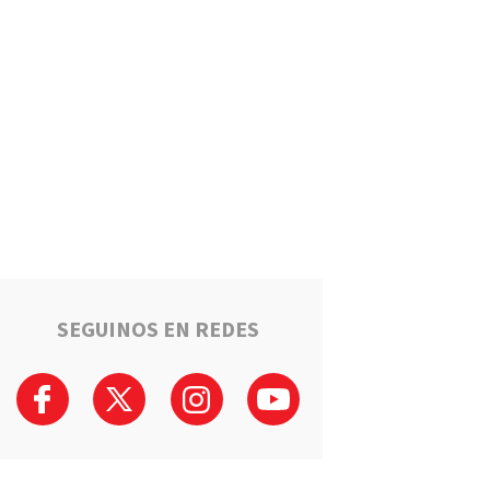
sufrió graves heridas tras
chocar con su auto contra un
camión en la autopista
Región
De Oliveros al escenario
mayor: LaBandina se prepara
para una nueva presentación
tras ser elegida en “Mi Primer
Escenario”
Lo sorprendieron robando en
la casa de un adulto mayor y
terminó detenido en Fray Luis
Beltrán
SEGUINOS EN REDES