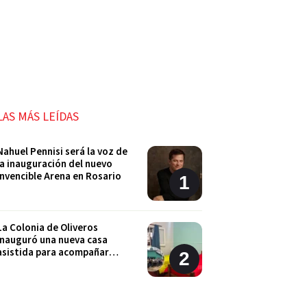
LAS MÁS LEÍDAS
Nahuel Pennisi será la voz de
la inauguración del nuevo
Invencible Arena en Rosario
La Colonia de Oliveros
inauguró una nueva casa
asistida para acompañar
procesos de externación
Un hombre de San Lorenzo