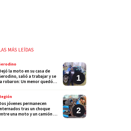
LAS MÁS LEÍDAS
Serodino
Dejó la moto en su casa de
Serodino, salió a trabajar y se
la robaron: Un menor quedó
detenido
Región
Dos jóvenes permanecen
internados tras un choque
entre una moto y un camión en
Monje
Policiales