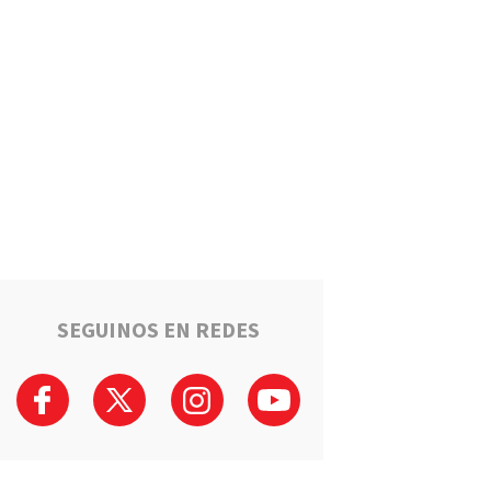
Un llamado anónimo permitió
recuperar una moto robada en
Serodino: Un menor fue
detenido tras admitir el hecho
Región
La ruta narco que pasa por la
región: Hangares, avionetas y
camiones rumbo a los puertos
del Gran Rosario
Región
Estafaron a la mamá de Tomi
mientras buscaba ayuda para
el tratamiento de su hijo:
"Solo quería darle una
SEGUINOS EN REDES
oportunidad"