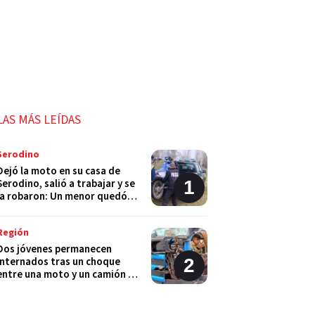
LAS MÁS LEÍDAS
Serodino
Dejó la moto en su casa de
Serodino, salió a trabajar y se
la robaron: Un menor quedó
detenido
Región
Dos jóvenes permanecen
internados tras un choque
entre una moto y un camión en
Monje
Policiales