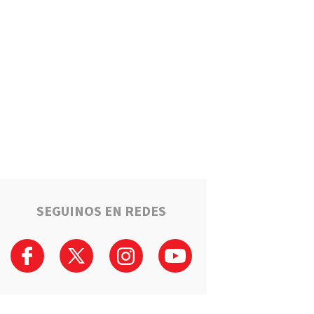
Un llamado anónimo permitió
recuperar una moto robada en
Serodino: Un menor fue
detenido tras admitir el hecho
Región
La ruta narco que pasa por la
región: Hangares, avionetas y
camiones rumbo a los puertos
del Gran Rosario
Región
Estafaron a la mamá de Tomi
mientras buscaba ayuda para
el tratamiento de su hijo:
"Solo quería darle una
SEGUINOS EN REDES
oportunidad"