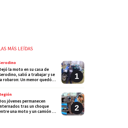
LAS MÁS LEÍDAS
Serodino
Dejó la moto en su casa de
Serodino, salió a trabajar y se
la robaron: Un menor quedó
detenido
Región
Dos jóvenes permanecen
internados tras un choque
entre una moto y un camión en
Monje
Policiales