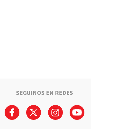
Un llamado anónimo permitió
recuperar una moto robada en
Serodino: Un menor fue
detenido tras admitir el hecho
Región
La ruta narco que pasa por la
región: Hangares, avionetas y
camiones rumbo a los puertos
del Gran Rosario
Región
Estafaron a la mamá de Tomi
mientras buscaba ayuda para
el tratamiento de su hijo:
"Solo quería darle una
SEGUINOS EN REDES
oportunidad"