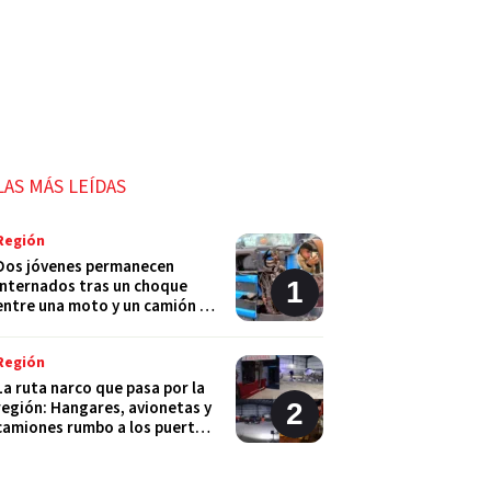
LAS MÁS LEÍDAS
Región
Dos jóvenes permanecen
internados tras un choque
entre una moto y un camión en
Monje
Región
La ruta narco que pasa por la
región: Hangares, avionetas y
camiones rumbo a los puertos
del Gran Rosario
Región