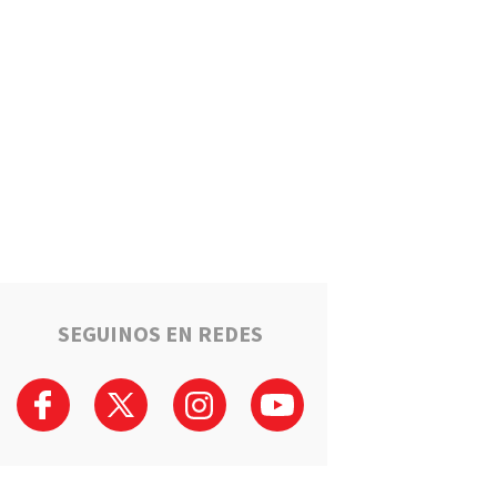
Estafaron a la mamá de Tomi
mientras buscaba ayuda para
el tratamiento de su hijo:
"Solo quería darle una
oportunidad"
Deportes
La Liga Totorense advirtió
que los clubes con deudas
arbitrales podrían quedar
suspendidos
Policiales
Tragedia en la Ruta 34: Un
hombre murió tras un choque
que involucró a tres vehículos
en Luis Palacios
SEGUINOS EN REDES