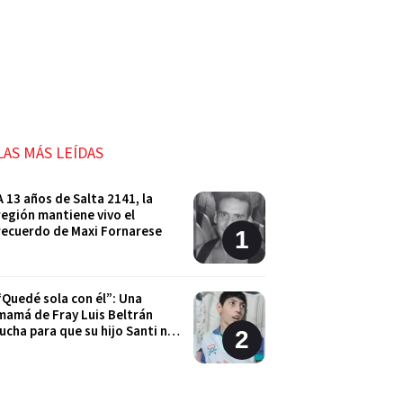
LAS MÁS LEÍDAS
A 13 años de Salta 2141, la
región mantiene vivo el
recuerdo de Maxi Fornarese
“Quedé sola con él”: Una
mamá de Fray Luis Beltrán
lucha para que su hijo Santi no
quede sin sus tratamientos
Cordón Industrial