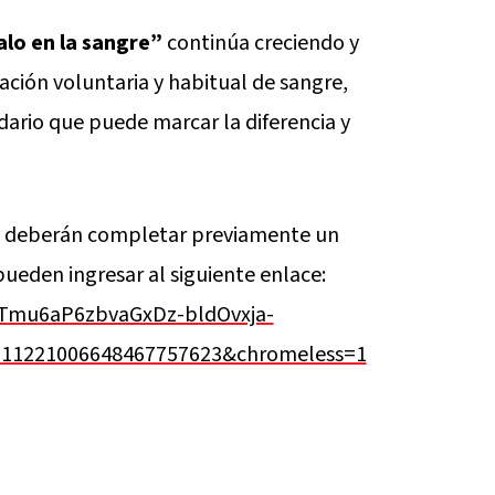
alo en la sangre”
continúa creciendo y
ción voluntaria y habitual de sangre,
dario que puede marcar la diferencia y
re deberán completar previamente un
pueden ingresar al siguiente enlace:
qKTmu6aP6zbvaGxDz-bldOvxja-
=111221006648467757623&chromeless=1