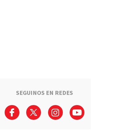
Puerto General San Martín
brinda cursos gratuitos para
preparar el ingreso al Polo
Educativo de la UNR
Deportes
Timbuense hará historia:
Recibirá a Newell"s por los
cuartos de final de la Copa
Santa Fe
Salto Grande avanza hacia el
sueño de la casa propia:
Sortearán 16 nuevas viviendas
SEGUINOS EN REDES