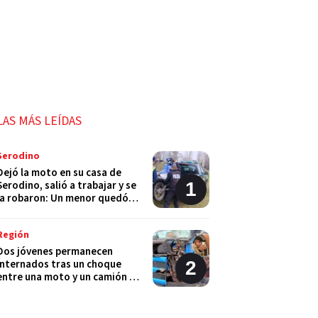
LAS MÁS LEÍDAS
Serodino
Dejó la moto en su casa de
Serodino, salió a trabajar y se
la robaron: Un menor quedó
detenido
Región
Dos jóvenes permanecen
internados tras un choque
entre una moto y un camión en
Monje
Policiales