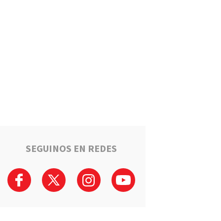
Un llamado anónimo permitió
recuperar una moto robada en
Serodino: Un menor fue
detenido tras admitir el hecho
Región
La ruta narco que pasa por la
región: Hangares, avionetas y
camiones rumbo a los puertos
del Gran Rosario
Región
Estafaron a la mamá de Tomi
mientras buscaba ayuda para
el tratamiento de su hijo:
"Solo quería darle una
SEGUINOS EN REDES
oportunidad"