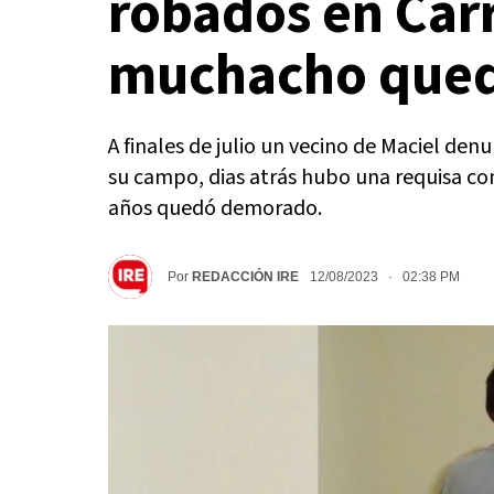
robados en Carr
muchacho que
A finales de julio un vecino de Maciel de
su campo, dias atrás hubo una requisa co
años quedó demorado.
Por
REDACCIÓN IRE
12/08/2023 · 02:38 PM